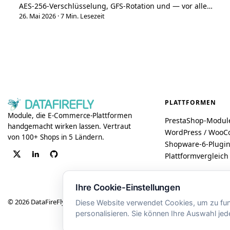
AES-256-Verschlüsselung, GFS-Rotation und — vor allem
— getestete Wiederherstellung. Die Backup-Strategie,
26. Mai 2026
·
7 Min. Lesezeit
die man 2026 haben sollte, inklusive GoBD-konformer
10-Jahres-Aufbewahrung.
PLATTFORMEN
Module, die E-Commerce-Plattformen
PrestaShop-Modul
handgemacht wirken lassen. Vertraut
WordPress / Woo
von 100+ Shops in 5 Ländern.
Shopware-6-Plugi
Plattformvergleich
Ihre Cookie-Einstellungen
© 2026 DataFireFly · Dublin / Paris
Diese Website verwendet Cookies, um zu funk
personalisieren. Sie können Ihre Auswahl jed