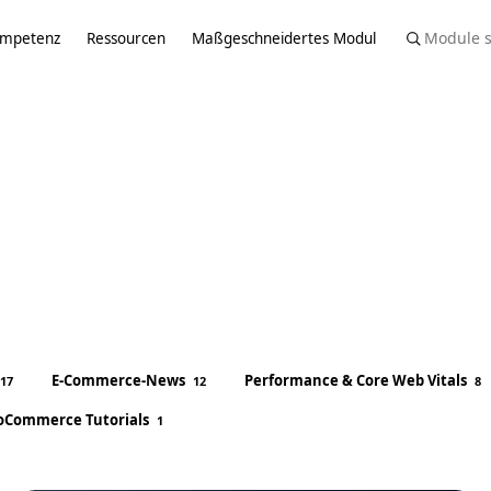
ompetenz
Ressourcen
Maßgeschneidertes Modul
E-Commerce-News
Performance & Core Web Vitals
17
12
8
oCommerce Tutorials
1