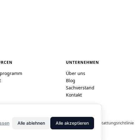
URCEN
UNTERNEHMEN
rprogramm
Über uns
t
Blog
Sachverstand
Kontakt
Datenschutz
·
AGB
·
Impressum
·
Rückerstattungsrichtlinie
ssen
Alle ablehnen
Alle akzeptieren