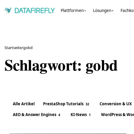
Plattformen
Lösungen
Fachk
▾
▾
Startseite
/
gobd
Schlagwort:
gobd
Alle Artikel
PrestaShop Tutorials
Conversion & UX
32
AEO & Answer Engines
KI-News
WordPress & Wo
4
1