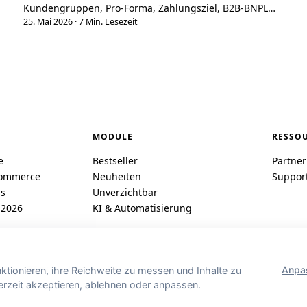
Kundengruppen, Pro-Forma, Zahlungsziel, B2B-BNPL
Mondu/Billie, Schnelleingabe) deckt es die meisten B2B-
25. Mai 2026
·
7 Min. Lesezeit
Bedürfnisse von KMU und Mittelstand für ein Drittel der
Kosten von Adobe Commerce ab. Vollständige Karte des
B2B-PrestaShop-Stacks 2026.
MODULE
RESSO
e
Bestseller
Partne
Commerce
Neuheiten
Suppor
ns
Unverzichtbar
 2026
KI & Automatisierung
Anpa
FR
EN
ES
DE
IT
PL
tionieren, ihre Reichweite zu messen und Inhalte zu
erzeit akzeptieren, ablehnen oder anpassen.