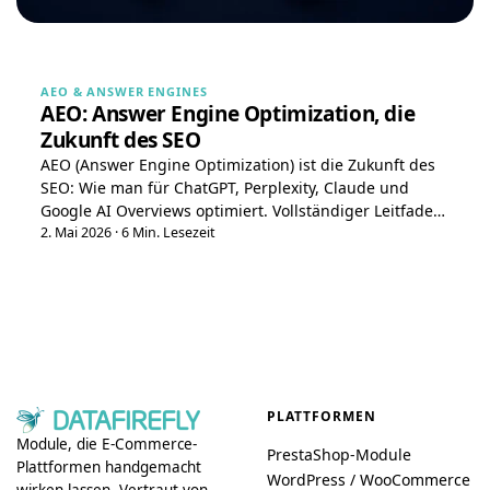
AEO & ANSWER ENGINES
AEO: Answer Engine Optimization, die
Zukunft des SEO
AEO (Answer Engine Optimization) ist die Zukunft des
SEO: Wie man für ChatGPT, Perplexity, Claude und
Google AI Overviews optimiert. Vollständiger Leitfaden
2026 mit konkreten Maßnahmen.
2. Mai 2026
·
6 Min. Lesezeit
PLATTFORMEN
Module, die E-Commerce-
PrestaShop-Module
Plattformen handgemacht
WordPress / WooCommerce
wirken lassen. Vertraut von