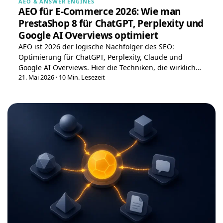
AEO & ANSWER ENGINES
AEO für E-Commerce 2026: Wie man
PrestaShop 8 für ChatGPT, Perplexity und
Google AI Overviews optimiert
AEO ist 2026 der logische Nachfolger des SEO:
Optimierung für ChatGPT, Perplexity, Claude und
Google AI Overviews. Hier die Techniken, die wirklich
auf PrestaShop 8 funktionieren — llms.txt, FAQ-
21. Mai 2026
·
10 Min. Lesezeit
Schema, Review-Markup — und die, die hohles
Marketing sind.