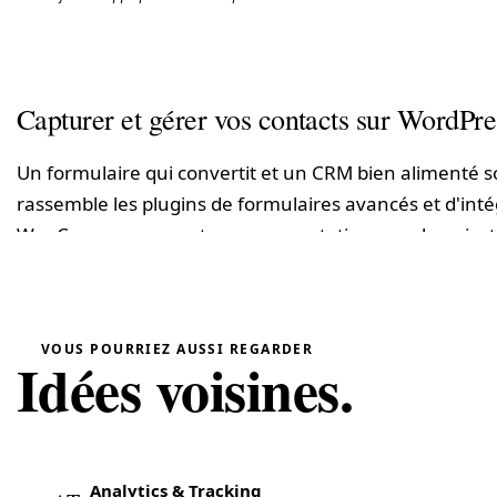
Capturer et gérer vos contacts sur WordPre
Un formulaire qui convertit et un CRM bien alimenté son
rassemble les plugins de formulaires avancés et d'in
WooCommerce : capture, segmentation, synchronisat
Formulaires & relation client
VOUS POURRIEZ AUSSI REGARDER
Idées voisines.
Au-delà du simple formulaire de contact, on parle ici 
capture et intégrations Brevo, Mailchimp ou HubSpot. 
Quotes (devis WooCommerce avec PDF et Stripe)
struc
IA Service Client
automatise les réponses.
Analytics & Tracking