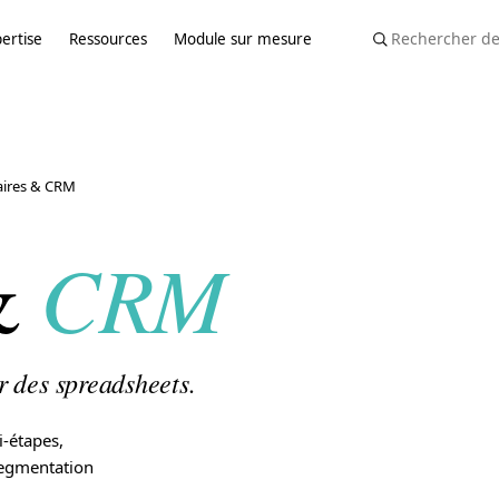
ertise
Ressources
Module sur mesure
aires & CRM
CRM
 &
r des spreadsheets.
i-étapes,
segmentation