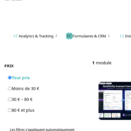
AT
FC
IA
Analytics & Tracking
Formulaires & CRM
Int
2
1
1
module
PRIX
Tout prix
Moins de 30 €
30 € – 80 €
80 € et plus
Les filtres s'appliquent automatiquement.