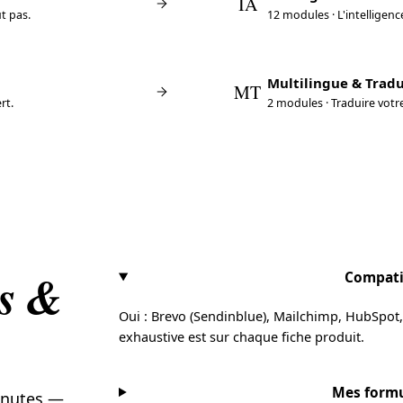
IA
t pas.
12 modules · L'intelligen
support en français. Complémentaire de la
Multilingue & Trad
MT
rt.
2 modules · Traduire votr
s &
Compati
Oui : Brevo (Sendinblue), Mailchimp, HubSpot, A
exhaustive est sur chaque fiche produit.
Mes formu
inutes —