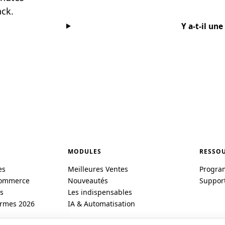
ack.
Y a-t-il un
MODULES
RESSO
es
Meilleures Ventes
Program
Commerce
Nouveautés
Suppor
s
Les indispensables
ormes 2026
IA & Automatisation