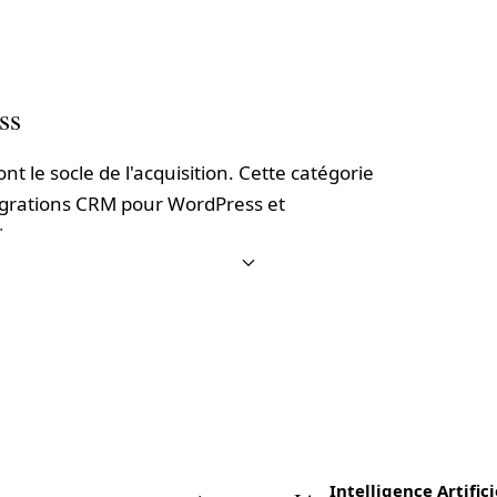
ss
t le socle de l'acquisition. Cette catégorie
tégrations CRM pour WordPress et
ion.
de formulaires multi-étapes, popups de
Pour les besoins B2B, le plugin
DF Woo
ture les demandes commerciales, et l'
Agent
Intelligence Artifici