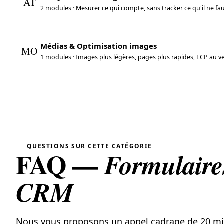
AT
2 modules · Mesurer ce qui compte, sans tracker ce qu'il ne fau
Écosystème et support
Plugins WordPress testés sur les dernières versions, 
Médias & Optimisation images
MO
catégorie
WooCommerce
pour la partie boutique.
1 modules · Images plus légères, pages plus rapides, LCP au ve
QUESTIONS SUR CETTE CATÉGORIE
FAQ —
Formulaire
CRM
Nous vous proposons un appel cadrage de 20 m