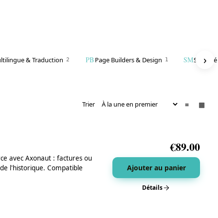
›
PB
SM
ltilingue & Traduction
Page Builders & Design
Sécurit
2
1
≡
▦
Trier
€
89.00
 avec Axonaut : factures ou
Ajouter au panier
de l'historique. Compatible
Détails