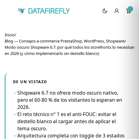
Inicio
/
Blog — Consejos e-commerce PrestaShop, WordPress, Shopware
/
Modo oscuro Shopware 6.7: por qué todos los storefronts lo necesitan
en 2026 (y cómo implementarlo sin destello blanco)
CONVERSIÓN Y UX
Modo oscuro Shopware
DE UN VISTAZO
6.7: por qué todos los
Shopware 6.7 no ofrece modo oscuro nativo,
pero el 60-80 % de los visitantes lo esperan en
storefronts lo necesitan
2026.
en 2026 (y cómo
El reto técnico nº 1 es el anti-FOUC: evitar el
destello blanco al cargar antes de aplicar el
implementarlo sin
tema oscuro.
Arquitectura completa con toggle de 3 estados