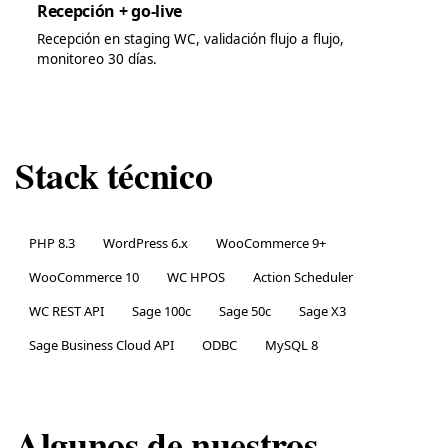
Recepción + go-live
Recepción en staging WC, validación flujo a flujo,
monitoreo 30 días.
Stack técnico
PHP 8.3
WordPress 6.x
WooCommerce 9+
WooCommerce 10
WC HPOS
Action Scheduler
WC REST API
Sage 100c
Sage 50c
Sage X3
Sage Business Cloud API
ODBC
MySQL 8
Algunos de nuestros