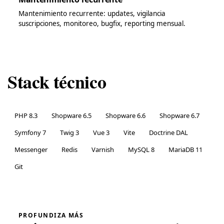
Mantenimiento recurrente: updates, vigilancia
suscripciones, monitoreo, bugfix, reporting mensual.
Stack técnico
PHP 8.3
Shopware 6.5
Shopware 6.6
Shopware 6.7
Symfony 7
Twig 3
Vue 3
Vite
Doctrine DAL
Messenger
Redis
Varnish
MySQL 8
MariaDB 11
Git
PROFUNDIZA MÁS