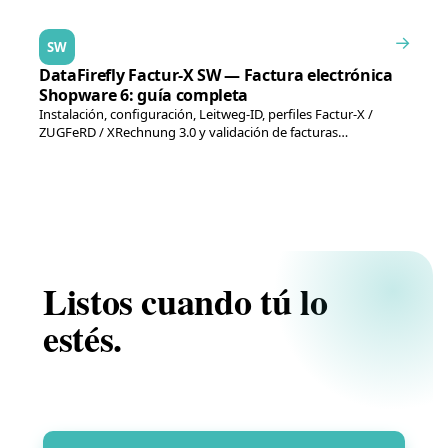
→
SW
DataFirefly Factur-X SW — Factura electrónica
Shopware 6: guía completa
Instalación, configuración, Leitweg-ID, perfiles Factur-X /
ZUGFeRD / XRechnung 3.0 y validación de facturas
electrónicas EN…
Listos cuando tú lo
estés.
Sin pitch — sólo una valoración honesta de tu
proyecto en 20 minutos.