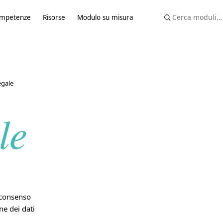
mpetenze
Risorse
Modulo su misura
egale
le
 consenso
ne dei dati