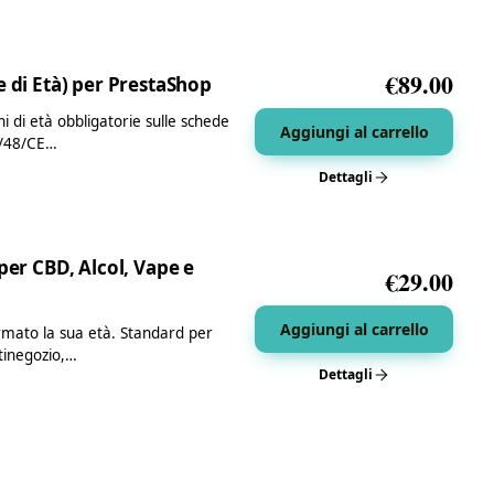
€
89.00
e di Età) per PrestaShop
ni di età obbligatorie sulle schede
Aggiungi al carrello
09/48/CE…
Dettagli
per CBD, Alcol, Vape e
€
29.00
Aggiungi al carrello
fermato la sua età. Standard per
ltinegozio,…
Dettagli