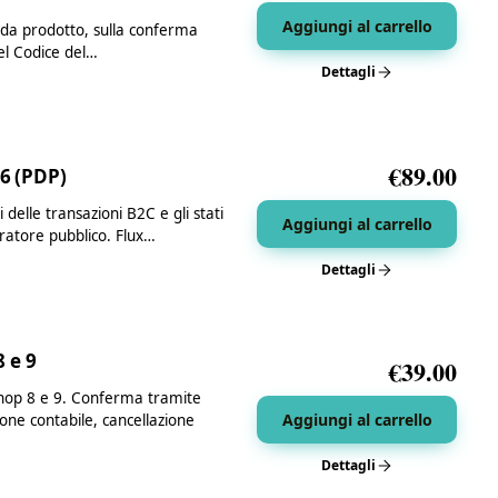
Aggiungi al carrello
cheda prodotto, sulla conferma
del Codice del…
Dettagli
€
89.00
26 (PDP)
 delle transazioni B2C e gli stati
Aggiungi al carrello
tratore pubblico. Flux…
Dettagli
 e 9
€
39.00
hop 8 e 9. Conferma tramite
Aggiungi al carrello
one contabile, cancellazione
Dettagli