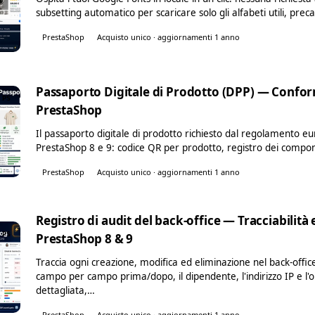
subsetting automatico per scaricare solo gli alfabeti utili, pr
PrestaShop
Acquisto unico · aggiornamenti 1 anno
Passaporto Digitale di Prodotto (DPP) — Confor
PS
PrestaShop
Il passaporto digitale di prodotto richiesto dal regolamento e
PrestaShop 8 e 9: codice QR per prodotto, registro dei componen
PrestaShop
Acquisto unico · aggiornamenti 1 anno
Registro di audit del back-office — Tracciabilità
PS
PrestaShop 8 & 9
Traccia ogni creazione, modifica ed eliminazione nel back-offic
campo per campo prima/dopo, il dipendente, l'indirizzo IP e l'ora
dettagliata,…
PrestaShop
Acquisto unico · aggiornamenti 1 anno