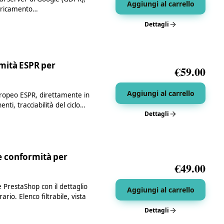
Aggiungi al carrello
ecaricamento…
Dettagli
mità ESPR per
€
59.00
Aggiungi al carrello
uropeo ESPR, direttamente in
ti, tracciabilità del ciclo…
Dettagli
 e conformità per
€
49.00
e PrestaShop con il dettaglio
Aggiungi al carrello
rio. Elenco filtrabile, vista
Dettagli