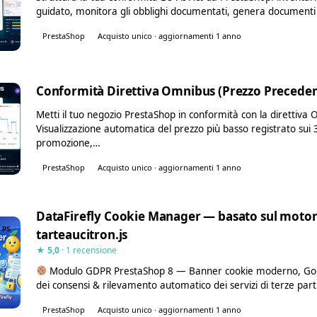
guidato, monitora gli obblighi documentati, genera document
PrestaShop
Acquisto unico · aggiornamenti 1 anno
Conformità Direttiva Omnibus (Prezzo Precede
PS
Metti il tuo negozio PrestaShop in conformità con la direttiv
Visualizzazione automatica del prezzo più basso registrato sui 
promozione,…
PrestaShop
Acquisto unico · aggiornamenti 1 anno
DataFirefly Cookie Manager — basato sul moto
PS
tarteaucitron.js
★ 5,0
· 1 recensione
Modulo GDPR PrestaShop 8 — Banner cookie moderno, Goo
dei consensi & rilevamento automatico dei servizi di terze parti
PrestaShop
Acquisto unico · aggiornamenti 1 anno