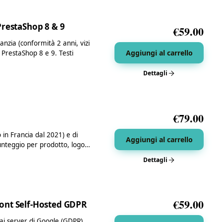
PrestaShop 8 & 9
€
59.00
nzia (conformità 2 anni, vizi
Aggiungi al carrello
 PrestaShop 8 e 9. Testi
Dettagli
€
79.00
o in Francia dal 2021) e di
Aggiungi al carrello
punteggio per prodotto, logo…
Dettagli
€
59.00
ont Self-Hosted GDPR
a ai server di Google (GDPR),