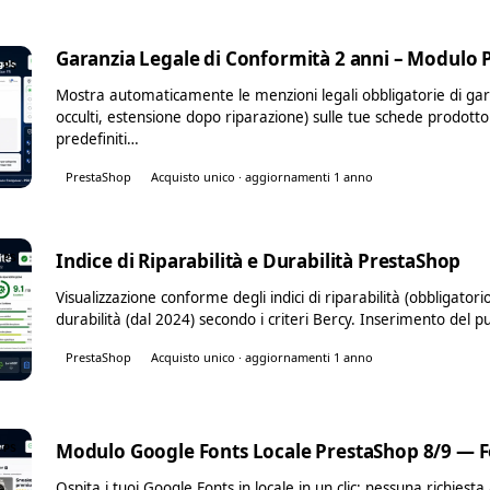
Garanzia Legale di Conformità 2 anni – Modulo 
PS
Mostra automaticamente le menzioni legali obbligatorie di gara
occulti, estensione dopo riparazione) sulle tue schede prodotto
predefiniti…
PrestaShop
Acquisto unico · aggiornamenti 1 anno
Indice di Riparabilità e Durabilità PrestaShop
PS
Visualizzazione conforme degli indici di riparabilità (obbligatori
durabilità (dal 2024) secondo i criteri Bercy. Inserimento del 
PrestaShop
Acquisto unico · aggiornamenti 1 anno
Modulo Google Fonts Locale PrestaShop 8/9 — F
PS
Ospita i tuoi Google Fonts in locale in un clic: nessuna richiest