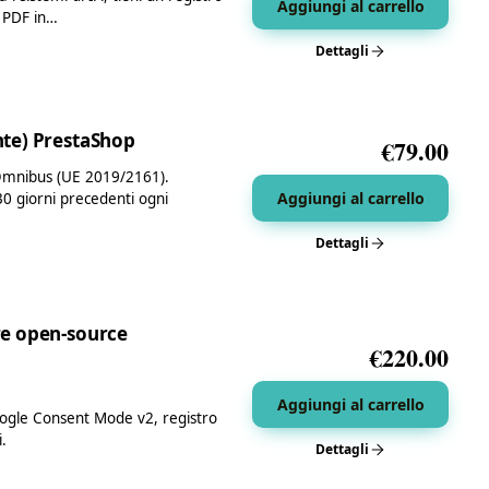
Aggiungi al carrello
i PDF in…
Dettagli
nte) PrestaShop
€
79.00
a Omnibus (UE 2019/2161).
Aggiungi al carrello
30 giorni precedenti ogni
Dettagli
re open-source
€
220.00
Aggiungi al carrello
gle Consent Mode v2, registro
.
Dettagli