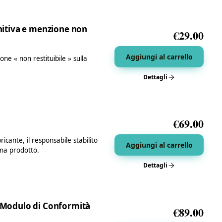
initiva e menzione non
€
29.00
Aggiungi al carrello
ne « non restituibile » sulla
Dettagli
€
69.00
cante, il responsabile stabilito
Aggiungi al carrello
ina prodotto.
Dettagli
– Modulo di Conformità
€
89.00