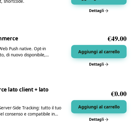
, shortcode.
Dettagli
€
49.00
ommerce
e Web Push native. Opt-in
Aggiungi al carrello
ato, di nuovo disponibile,…
Dettagli
 lato client + lato
€
0.00
Aggiungi al carrello
rver-Side Tracking: tutto il tuo
 del consenso e compatibile in…
Dettagli