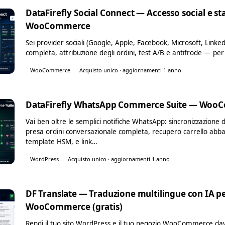
DataFirefly Social Connect — Accesso social e sta
WC
WooCommerce
Sei provider sociali (Google, Apple, Facebook, Microsoft, Linked
completa, attribuzione degli ordini, test A/B e antifrode —
WooCommerce
Acquisto unico · aggiornamenti 1 anno
DataFirefly WhatsApp Commerce Suite — Wo
WP
Vai ben oltre le semplici notifiche WhatsApp: sincronizzazion
presa ordini conversazionale completa, recupero carrello ab
template HSM, e link…
WordPress
Acquisto unico · aggiornamenti 1 anno
DF Translate — Traduzione multilingue con IA p
WC
WooCommerce (gratis)
Rendi il tuo sito WordPress e il tuo negozio WooCommerce davv