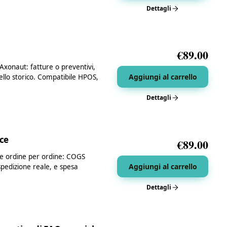
Dettagli
€
89.00
xonaut: fatture o preventivi,
Aggiungi al carrello
dello storico. Compatibile HPOS,
Dettagli
ce
€
89.00
le ordine per ordine: COGS
Aggiungi al carrello
spedizione reale, e spesa
Dettagli