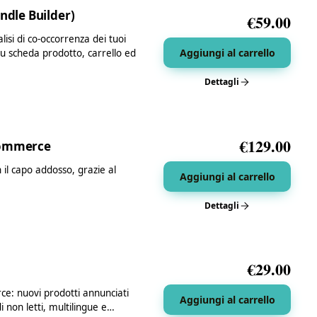
dle Builder)
€
59.00
si di co-occorrenza dei tuoi
Aggiungi al carrello
 su scheda prodotto, carrello ed
Dettagli
€
129.00
oCommerce
 il capo addosso, grazie al
Aggiungi al carrello
Dettagli
€
29.00
e: nuovi prodotti annunciati
Aggiungi al carrello
i non letti, multilingue e…