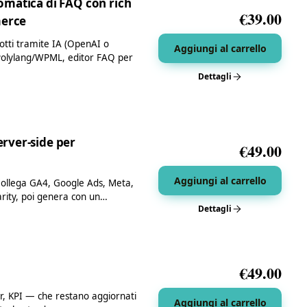
omatica di FAQ con rich
€
39.00
merce
tti tramite IA (OpenAI o
Aggiungi al carrello
 Polylang/WPML, editor FAQ per
Dettagli
rver-side per
€
49.00
Aggiungi al carrello
llega GA4, Google Ads, Meta,
larity, poi genera con un…
Dettagli
€
49.00
r, KPI — che restano aggiornati
Aggiungi al carrello