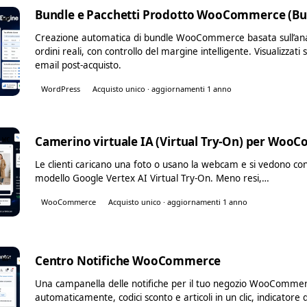
Bundle e Pacchetti Prodotto WooCommerce (Bun
WP
Creazione automatica di bundle WooCommerce basata sull’anali
ordini reali, con controllo del margine intelligente. Visualizzati
email post-acquisto.
WordPress
Acquisto unico · aggiornamenti 1 anno
Camerino virtuale IA (Virtual Try-On) per Wo
WC
Le clienti caricano una foto o usano la webcam e si vedono con
modello Google Vertex AI Virtual Try-On. Meno resi,…
WooCommerce
Acquisto unico · aggiornamenti 1 anno
Centro Notifiche WooCommerce
WP
Una campanella delle notifiche per il tuo negozio WooCommerc
automaticamente, codici sconto e articoli in un clic, indicatore d