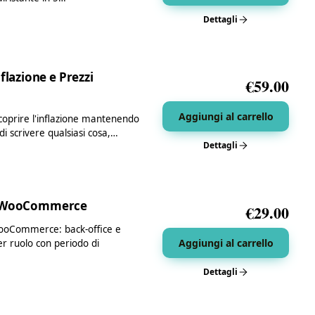
Dettagli
lazione e Prezzi
€
59.00
Aggiungi al carrello
oprire l'inflazione mantenendo
i scrivere qualsiasi cosa,…
Dettagli
 e WooCommerce
€
29.00
WooCommerce: back-office e
Aggiungi al carrello
per ruolo con periodo di
Dettagli