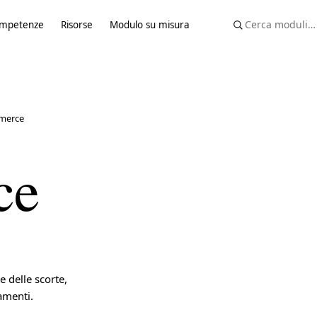
mpetenze
Risorse
Modulo su misura
merce
ce
delle scorte,
amenti.