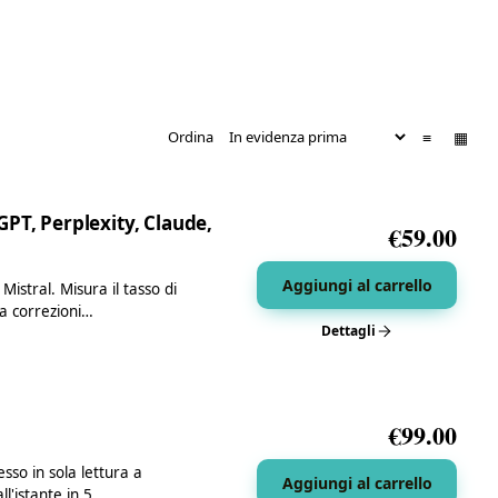
≡
▦
Ordina
PT, Perplexity, Claude,
€
59.00
Aggiungi al carrello
istral. Misura il tasso di
ra correzioni…
Dettagli
€
99.00
so in sola lettura a
Aggiungi al carrello
l'istante in 5…