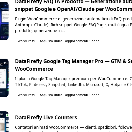
DataFirefly FAQ IA Prodotto — Generazione aut
WP
snippet Google e OpenAI/Claude per WooCom
Plugin WooCommerce di generazione automatica di FAQ prodo
Anthropic Claude). Rich snippet Google FAQPage, multilingua
prodotto, generazione in…
WordPress
Acquisto unico · aggiornamenti 1 anno
DataFirefly Google Tag Manager Pro — GTM & Se
WP
WooCommerce
Il plugin Google Tag Manager premium per WooCommerce. Co
TikTok, Pinterest, Snapchat, LinkedIn, Microsoft, X, Hotjar e C
WordPress
Acquisto unico · aggiornamenti 1 anno
DataFirefly Live Counters
WC
Contatori animati WooCommerce — clienti, spedizioni, followe