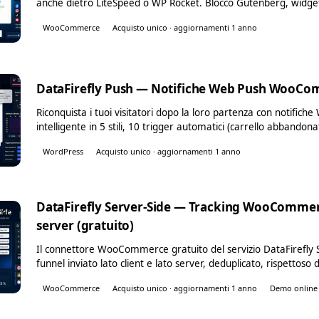
anche dietro LiteSpeed o WP Rocket. Blocco Gutenberg, widget
WooCommerce
Acquisto unico · aggiornamenti 1 anno
DataFirefly Push — Notifiche Web Push WooC
WP
Riconquista i tuoi visitatori dopo la loro partenza con notifich
intelligente in 5 stili, 10 trigger automatici (carrello abbandon
WordPress
Acquisto unico · aggiornamenti 1 anno
DataFirefly Server-Side — Tracking WooCommerce
WC
server (gratuito)
Il connettore WooCommerce gratuito del servizio DataFirefly Se
funnel inviato lato client e lato server, deduplicato, rispettoso
WooCommerce
Acquisto unico · aggiornamenti 1 anno
Demo online