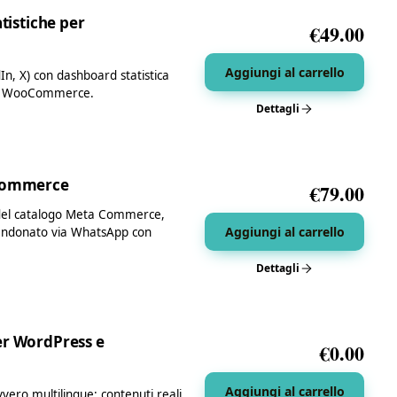
tistiche per
€
49.00
Aggiungi al carrello
In, X) con dashboard statistica
 per WooCommerce.
Dettagli
oCommerce
€
79.00
e del catalogo Meta Commerce,
Aggiungi al carrello
bandonato via WhatsApp con
Dettagli
er WordPress e
€
0.00
Aggiungi al carrello
ero multilingue: contenuti reali