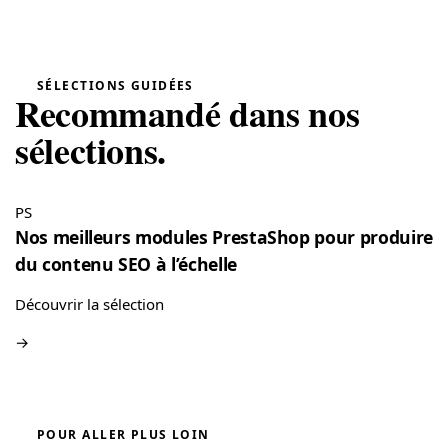
mai 16, 2026
“Installation très facile !”
Carrousel d’Avis Google pour WordPress
→
SÉLECTIONS GUIDÉES
Recommandé dans nos
Tina
T
★★★★★
sélections.
mai 16, 2026
“Très bon module, faire un devis et le transformer est très
facile”
PS
Gestion de Devis WooCommerce — PDF & Paiement Stripe
→
Nos meilleurs modules PrestaShop pour produire
du contenu SEO à l’échelle
Découvrir la sélection
→
POUR ALLER PLUS LOIN