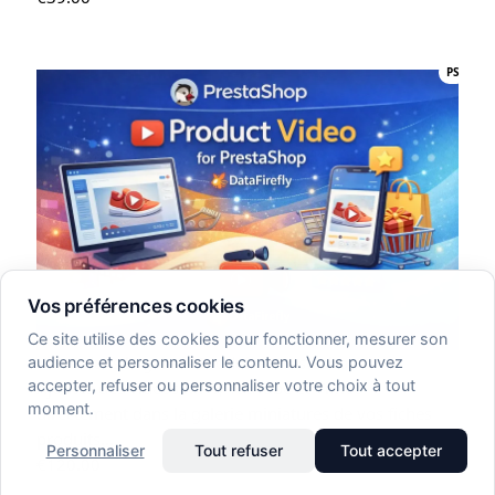
PS
Vos préférences cookies
Ce site utilise des cookies pour fonctionner, mesurer son
Video dans la galerie Produit – Prestashop
audience et personnaliser le contenu. Vous pouvez
accepter, refuser ou personnaliser votre choix à tout
Ajoutez des vidéos MP4, YouTube et Vimeo
moment.
directement dans la galerie miniatures de vos fiches
produits.…
Personnaliser
Tout refuser
Tout accepter
€
120.00