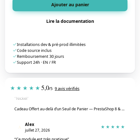
Ajouter au panier
Lire la documentation
Installations dev & pré-prod illimitées
Code source inclus
Remboursement 30 jours
Support 24h · EN / FR
Tristan
T
★★★★★
5,0
juillet 28, 2026
★★★★★
/5
9 avis vérifiés
“Nickel”
Cadeau Offert au-delà d’un Seuil de Panier — PrestaShop 8 & 9
→
Alex
A
★★★★★
juillet 27, 2026
“Ce module est très pratique”